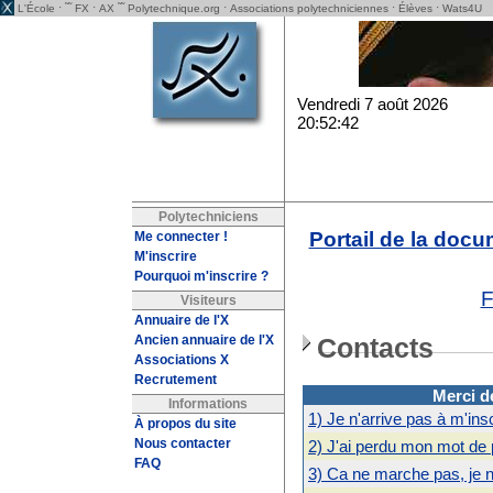
· ˜˜
·
˜˜
·
·
·
L'École
FX
AX
Polytechnique.org
Associations polytechniciennes
Élèves
Wats4U
Vendredi 7 août 2026
20:52:42
Polytechniciens
Portail de la doc
Me connecter !
M'inscrire
Pourquoi m'inscrire ?
Visiteurs
Annuaire de l'X
Ancien annuaire de l'X
Contacts
Associations X
Recrutement
Merci d
Informations
1) Je n'arrive pas à m'insc
À propos du site
Nous contacter
2) J'ai perdu mon mot de
FAQ
3) Ca ne marche pas, je 