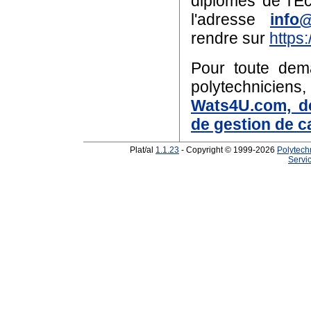
diplômés de l'Ec
l'adresse
info@
rendre sur
https:
Pour toute dem
polytechnicie
Wats4U.com, dé
de gestion de c
Plat/al
1.1.23
- Copyright © 1999-2026
Polytech
Servic