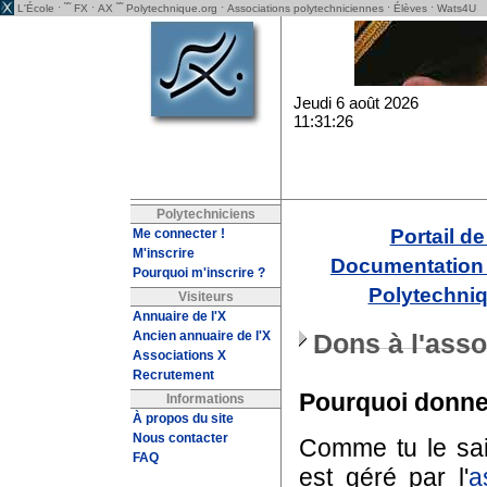
· ˜˜
·
˜˜
·
·
·
L'École
FX
AX
Polytechnique.org
Associations polytechniciennes
Élèves
Wats4U
Jeudi 6 août 2026
11:31:26
Polytechniciens
Portail d
Me connecter !
M'inscrire
Documentation 
Pourquoi m'inscrire ?
Polytechniq
Visiteurs
Annuaire de l'X
Ancien annuaire de l'X
Dons à l'asso
Associations X
Recrutement
Pourquoi donne
Informations
À propos du site
Nous contacter
Comme tu le sai
FAQ
est géré par l'
a