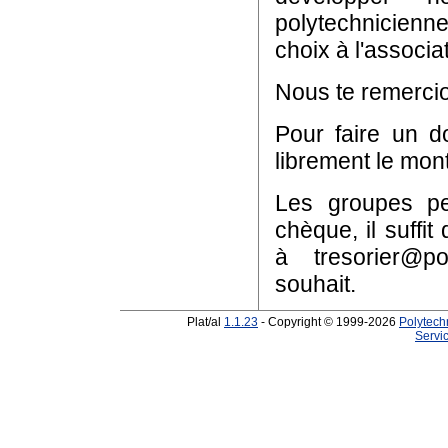
polytechnicienn
choix à l'associa
Nous te remercio
Pour faire un 
librement le mont
Les groupes pe
chèque, il suffit
à
tresorier@p
souhait.
Plat/al
1.1.23
- Copyright © 1999-2026
Polytech
Servic